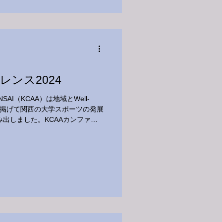
ンス2024
I（KCAA）は地域とWell-
して掲げて関西の大学スポーツの発展
出しました。KCAAカンファレ
振興の方針や取り組みの多様性の理