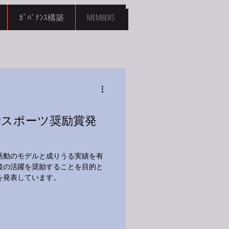
ｶﾞﾊﾞﾅﾝｽ構築
MEMBERS
大学スポーツ奨励賞発
活動のモデルと成りうる実績を有
後の活躍を奨励することを目的と
を発表しています。