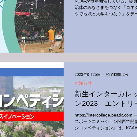
KCAAが毎年開催している、会
治体のみなさまをつなぐ「コネ
ツで地域と大学をつなぐ」をテ
方々に登壇していただきます。
「KCAA応援促進プログラム」チア
2023年8月25日
読了時間: 2分
お知らせ
新生インターカレ
ン2023 エント
https://intercollege.peatix.
スポーツコミッション関西で開
ジコンペティション』は、KCA
て開催します。...