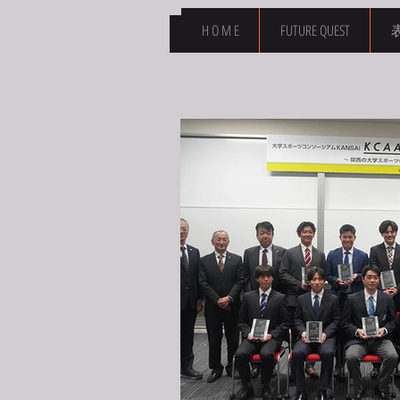
H O M E
FUTURE QUEST