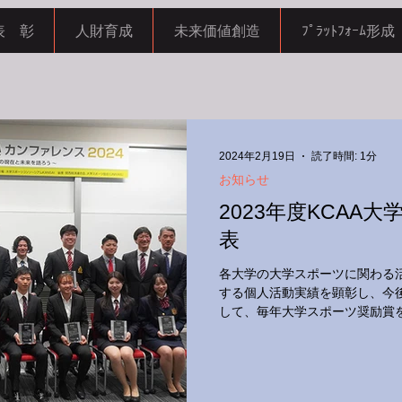
表 彰
人財育成
未来価値創造
ﾌﾟﾗｯﾄﾌｫｰﾑ形成
マイアカウント
2024年2月19日
読了時間: 1分
お知らせ
2023年度KCAA
表
各大学の大学スポーツに関わる
する個人活動実績を顕彰し、今
して、毎年大学スポーツ奨励賞