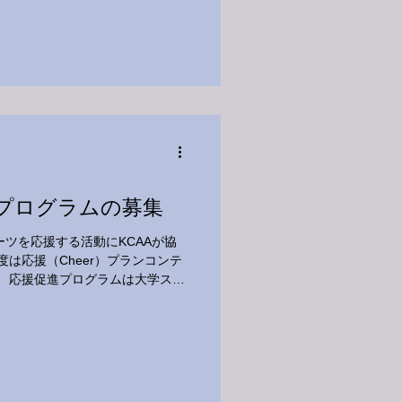
進プログラムの募集
ツを応援する活動にKCAAが協
は応援（Cheer）プランコンテ
。 応援促進プログラムは⼤学スポ
く感じてもらえるよう、KCAA
..