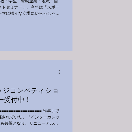
員校・学生・賛助企業・地域・自
クトセミナー」。今年は「スポー
ーマに様々な立場にいらっしゃる
 また、シンポジウム終了後は
コン最終...
ッジコンペティショ
リー受付中！
com =================== 昨年まで
催されていた、『インターカレッ
Aも共催となり、リニューアルし