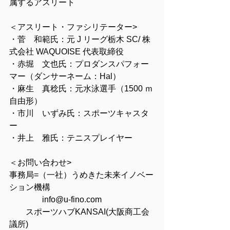
属するアスリート
＜アスリート・ファシリテーター>
・菅　和範氏：元 J リーグ栃木 SC/ 株
式会社 WAQUOISE 代表取締役
・赤堀　文也氏：プロダンスパフォー
マー（ダンサーネーム：Hal）
・麻生　真稔氏：元水泳選手（1500 ｍ
自由形）
・市川　いずみ氏：スポーツキャスタ
ー
・井上　雅氏：テニスプレイヤー
＜お問い合わせ>
事務局=（一社）うめきた未来イノベー
ション機構
　　　　info@u-fino.com
        スポーツハブKANSAI(大阪商工会
議所)