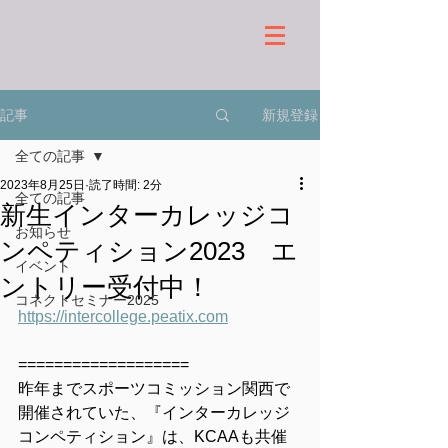
新規登録
記事
全ての記事
2023年8月25日
読了時間: 2分
全ての記事
新生インターカレッジコ
お知らせ
ンペティション2023 エ
イベント
ントリー受付中！
コネクトセミナー2025
https://intercollege.peatix.com
===================
昨年までスポーツコミッション関西で
開催されていた、『インターカレッジ
コンペティション』は、KCAAも共催