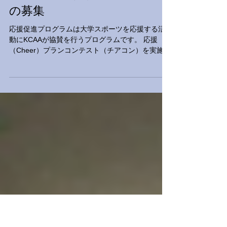
2月19日
読了時間: 3分
お知らせ
2026年度 応援促進プログラム
の募集
応援促進プログラムは大学スポーツを応援する活
動にKCAAが協賛を行うプログラムです。 応援
（Cheer）プランコンテスト（チアコン）を実施し
ます。 応援促進プログラムは大学スポーツをもっ
と身近に、もっと楽しく感じてもらえるよう、
KCAAが交流試合や地域を巻き込んだイベントに支
援する（盛り上げる）プログラムです。スポーツ
を「する」ことにこだわらない、学生による学生
を勇気づける取り組み、 大学スポーツの魅力発信
を目的とした取り組みなどの企画を募集します。
採用された団体にはKCAAが協賛金（10万円）を実
施後に助成するほか、 専門家によるアドバイスや
企業による支援を受けられる可能性もあります。
例えば… ・学生や保護者、教職員らを対象とした
大学スポーツ応援ツアー ・ファインプレー、傑作