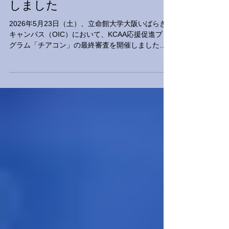
「チアコン」最終審査を開催
しました
2026年5月23日（土）、立命館大学大阪いばらき
キャンパス（OIC）において、KCAA応援促進プロ
グラム「チアコン」の最終審査を開催しました。
「チアコン」は、大学スポーツをもっと身近に、
もっと楽しく感じてもらうことを目的に、学生・
クラブ・団体等による応援企画を募集し、優れた
企画を支援するプログラムです。大学スポーツの
魅力発信、ファン拡大、集客促進につながる学生
発のアイデアを対象として実施しました。 当日
は、エントリー者によるプレゼンテーションが行
われ、各大学・団体が、大学スポーツの応援を広
げるための企画を発表しました。競技やクラブの
魅力を伝える工夫、学生や地域を巻き込む視点、
継続的な応援文化の創出に向けたアイデアなど、
多様な提案が示されました。 審査の結果、京都大
学 体育会アメリカンフットボール部GANGSTERS
が最優秀賞を受賞しました。また、神戸大学 応援
団総部と体育会サッカー部合同企画 が、株式会社