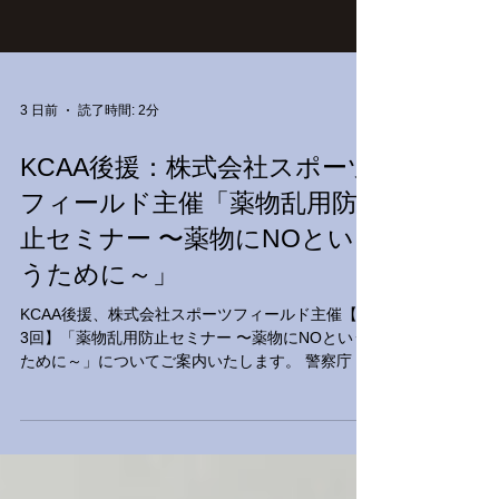
3 日前
読了時間: 2分
KCAA後援：株式会社スポーツ
フィールド主催「薬物乱用防
止セミナー 〜薬物にNOとい
うために～」
KCAA後援、株式会社スポーツフィールド主催【第
3回】「薬物乱用防止セミナー 〜薬物にNOという
ために～」についてご案内いたします。 警察庁 組
織犯罪対策第二課が登壇。 大麻をはじめとした薬
物の危険性・有害性や社会生活、スポーツ活動等
への影響を解説 ■背景 近年、10代・20代における