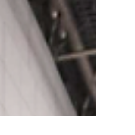
年度KCAAスポーツアドミニストレーター（SA）
セミナーを開催しました。 今回のセミナーでは、
スタンフォード大学アメリカンフットボール部で
Offensive Quality Control Analystを務める河田剛氏
を講師に迎え、「米国大学スポーツマネジメント
の最前線」をテーマにご講演いただきました。当
日は、KCAA加盟大学のSA会議メンバーをはじ
め、大学教職員、学生、大学スポーツ関係者、賛
助会員、パートナー会員など約50名が参加し、米
国大学スポーツの現状と、日本の大学スポーツへ
の示唆について学びました。 講演では、河田氏が
日本国内で選手、指導者として経験を積んだ後、
米国へ渡り、スタンフォード大学のコーチングス
タッフとして活動するまでの歩みが紹介されまし
た。異なる文化や環境の中で自ら機会をつかみ、
挑戦を続けてきた経験をもとに、米国の大学スポ
ーツを支える組織体制、専門人材の役割、学生ア
スリートへの支援に