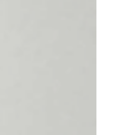
大麻検挙者の高止まりやSNS上の誤情報拡散に加
え、「エトミデート（通称：ゾンビたばこ）」を
はじめとする新たな危険薬物の存在が懸念されて
います。こうした状況は、アスリートやスポーツ
に励む学生たちの健康のみならず、将来の競技人
生をも脅かす深刻な問題です。 この現状を踏ま
え、第3回となる今回は、大麻や覚醒剤に加え「ゾ
ンビたばこ」等の危険薬物にも焦点を当て、身体
や競技生活への影響や薬物の危険性に対する正確
な知識を啓発することで、薬物乱用の未然防止を
図ることを目的とします。 ■セミナー概要 タイト
ル：薬物乱用防止セミナー ～薬物にNOというため
に～ 登壇者：警察庁 組織犯罪対策第二課 担当者
内容：若年層を取り巻く大麻等の違法薬物乱用の
現状、違法薬物による身体や社会生活・スポ