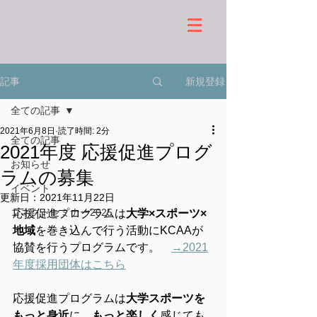
新規登録
記事
全ての記事
2021年6月8日
読了時間: 2分
全ての記事
2021年度 応援促進プログ
お知らせ
ラムの募集
イベント
更新日：
2021年11月22日
コネクトセミナー2025
応援促進プログラムは
大学×スポーツ×
地域
を巻き込んで行う活動にKCAAが
協賛を行うプログラムです。　
→2021
年度採用団体はこちら
応援促進プログラムは
大学スポーツを
もっと身近
に、
もっと楽しく
感じても