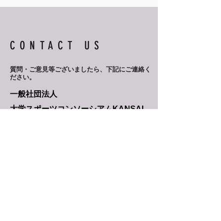
CONTACT US
質問・ご意見等ございましたら、
下記にご連絡く
ださい。
一般社団法人
​大学スポーツコンソーシアムKANSAI
事務局
kcaajimu@kcaa-jp.org
​077-561-5734
F
UTURE
QUESTカードゲームについてのお問合せ
fqmo@steams-jp.com
​Privacy Policy（個人情報保護について）
Copyright © 2024 一般社団法人大学スポーツコンソー
シアムKANSAI All Rights Reserved.