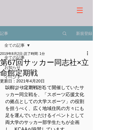
新規登録
記事
全ての記事
2019年8月2日
読了時間: 1分
全ての記事
第67回サッカー同志社×立
お知らせ
命館定期戦
イベント
更新日：
2021年4月20日
コネクトセミナー2025
以前より定期戦として開催していたサ
ッカー同立戦を、「スポーツ応援文化
の拠点としての大学スポーツ」の役割
を担うべく、広く地域住民の方々にも
足を運んでいただけるイベントとして
両大学のサッカー部学生たちが企画
し、KCAAが協賛しています。