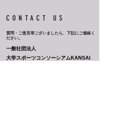
CONTACT US
質問・ご意見等ございましたら、
下記にご連絡く
ださい。
一般社団法人
​大学スポーツコンソーシアムKANSAI
事務局
kcaajimu@kcaa-jp.org
​077-561-5734
F
UTURE
QUESTカードゲームについてのお問合せ
fqmo@steams-jp.com
​Privacy Policy（個人情報保護について）
Copyright © 2024 一般社団法人大学スポーツコンソー
シアムKANSAI All Rights Reserved.