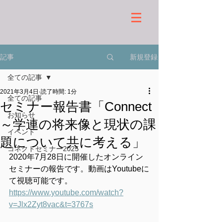
新規登録
記事
全ての記事
2021年3月4日
読了時間: 1分
全ての記事
セミナー報告書「Connect
お知らせ
～学連の将来像と現状の課
イベント
題について共に考える」
コネクトセミナー2025
2020年7月28日に開催したオンライン
セミナーの報告です。動画はYoutubeに
て視聴可能です。
https://www.youtube.com/watch?
v=Jlx2Zyt8vac&t=3767s